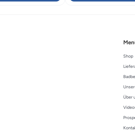
CHF 977.00
CHF 683.
Men
Shop
Liefe
Badbe
Unser
Über 
Video
Prosp
Konta