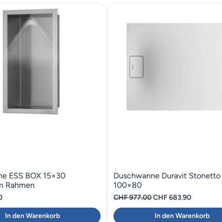
he ESS BOX 15×30
Duschwanne Duravit Stonetto
em Rahmen
100×80
Ursprünglicher
Aktueller
0
CHF
977.00
CHF
683.90
Preis
Preis
In den Warenkorb
In den Warenkorb
war:
ist: