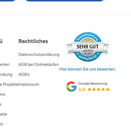
90.
ü
Rechtliches
Datenschutzerklärung
ranten
AGB bei Onlinekäufen
Hier können Sie uns bewerten.
ratung
AGB’s
e Projekte
Impressum
uns
s
ekte
kt