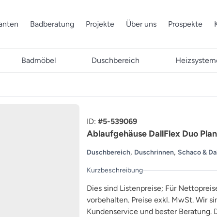
ranten
Badberatung
Projekte
Über uns
Prospekte
Badmöbel
Duschbereich
Heizsystem
ID:
#5-539069
Ablaufgehäuse DallFlex Duo Plan
,
,
Duschbereich
Duschrinnen
Schaco & Da
Kurzbeschreibung
Dies sind Listenpreise; Für Nettopreis
vorbehalten. Preise exkl. MwSt. Wir s
Kundenservice und bester Beratung. D