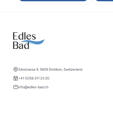
CHF 998.00
CHF 698.60.
Silostrasse 9, 5606 Dintikon, Switzerland
+41 (0)56 511 23 20
info@edles-bad.ch