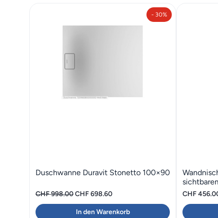
- 30%
Duschwanne Duravit Stonetto 100×90
Wandnisc
sichtbar
Ursprünglicher
Aktueller
CHF
998.00
CHF
698.60
CHF
456.0
Preis
Preis
In den Warenkorb
war:
ist: