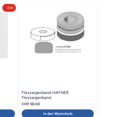
- 30%
Flexzargenband HAFNER
Flexzargenband
CHF
58.00
In den Warenkorb