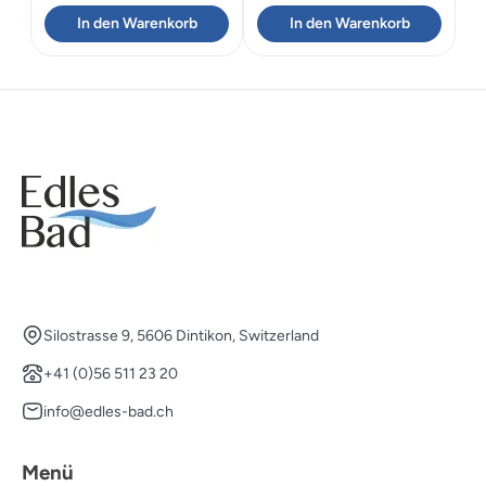
Preis
Preis
In den Warenkorb
In den Warenkorb
war:
ist:
CHF 5'449.00
CHF 3'814.30.
Silostrasse 9, 5606 Dintikon, Switzerland
+41 (0)56 511 23 20
info@edles-bad.ch
Menü