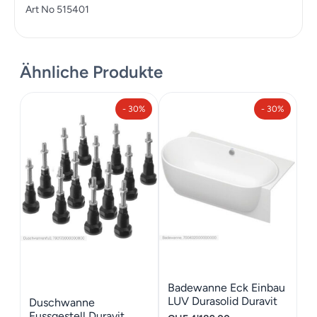
Art No 515401
Ähnliche Produkte
- 30%
- 30%
Badewanne Eck Einbau
LUV Durasolid Duravit
Duschwanne
185*95*61
Fussgestell Duravit