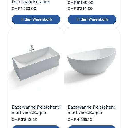
Domiziani Keramik
CHF
5'449.00
Desigual alto 50
Ursprünglicher
Aktueller
CHF
1'233.00
CHF
3'814.30
Preis
Preis
In den Warenkorb
In den Warenkorb
war:
ist:
CHF 5'449.00
CHF 3'814.30.
Badewanne freistehend
Badewanne freistehend
matt GioiaBagno
matt GioiaBagno
Wanne Denver-170
Wanne Barca-166
CHF
3'842.52
CHF
4'565.13