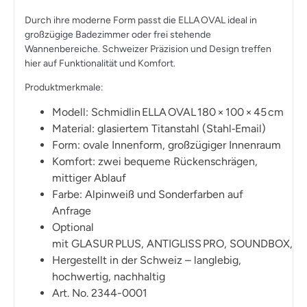
Durch ihre moderne Form passt die
ELLA OVAL
ideal in
großzügige Badezimmer oder frei stehende
Wannenbereiche. Schweizer Präzision und Design treffen
hier auf Funktionalität und Komfort.
Produktmerkmale:
Modell:
Schmidlin ELLA OVAL 180 × 100 × 45 cm
Material:
glasiertem Titanstahl (Stahl‑Email)
Form:
ovale Innenform, großzügiger Innenraum
Komfort:
zwei bequeme Rückenschrägen,
mittiger Ablauf
Farbe:
Alpinweiß und Sonderfarben auf
Anfrage
Optional
mit
GLASUR PLUS
,
ANTIGLISS PRO
,
SOUNDBOX
,
J
Hergestellt in der Schweiz
– langlebig,
hochwertig, nachhaltig
Art. No. 2344-0001