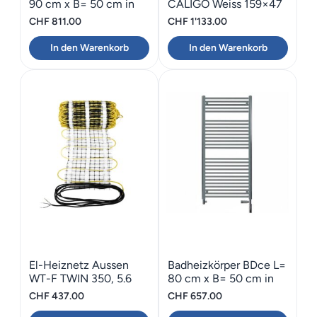
90 cm x B= 50 cm in
CALIGO Weiss 159×47
weiss
CHF
811.00
CHF
1'133.00
In den Warenkorb
In den Warenkorb
El-Heiznetz Aussen
Badheizkörper BDce L=
WT-F TWIN 350, 5.6
80 cm x B= 50 cm in
m2
chrom
CHF
437.00
CHF
657.00