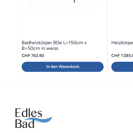
Badheizkörper BDe L=150cm x
Heizkörpe
B=50cm in weiss
CHF
763.90
CHF
1'285.
In den Warenkorb