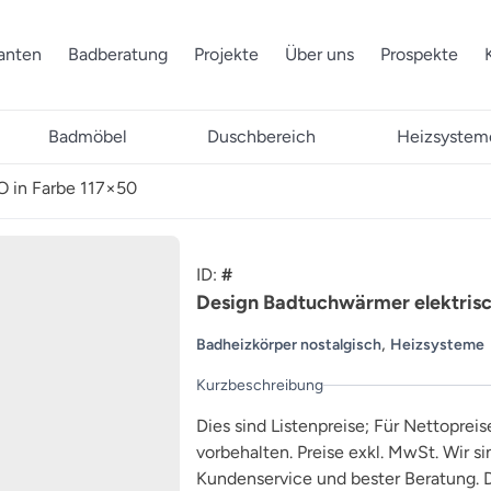
ranten
Badberatung
Projekte
Über uns
Prospekte
Badmöbel
Duschbereich
Heizsystem
O in Farbe 117×50
ID:
#
Design Badtuchwärmer elektris
,
Badheizkörper nostalgisch
Heizsysteme
Kurzbeschreibung
Dies sind Listenpreise; Für Nettopreis
vorbehalten. Preise exkl. MwSt. Wir s
Kundenservice und bester Beratung. D