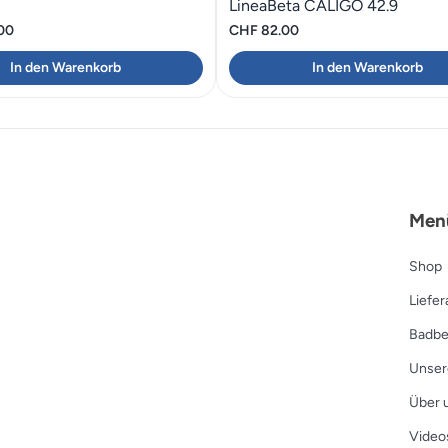
LineaBeta CALIGO 42.9
00
CHF
82.00
In den Warenkorb
In den Warenkorb
Men
Shop
Liefe
Badbe
Unser
Über 
Video