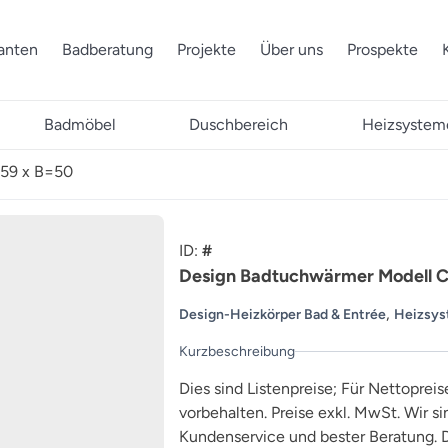
ranten
Badberatung
Projekte
Über uns
Prospekte
Badmöbel
Duschbereich
Heizsystem
159 x B=50
ID:
#
Design Badtuchwärmer Modell C
,
Design-Heizkörper Bad & Entrée
Heizsy
Kurzbeschreibung
Dies sind Listenpreise; Für Nettopreis
vorbehalten. Preise exkl. MwSt. Wir s
Kundenservice und bester Beratung. D