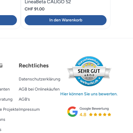
LineaBeta CALIGO 52
CHF
91.00
In den Warenkorb
ü
Rechtliches
Datenschutzerklärung
ranten
AGB bei Onlinekäufen
Hier können Sie uns bewerten.
ratung
AGB’s
e Projekte
Impressum
uns
s