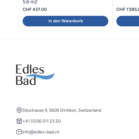
5.6 m2
CHF
437.00
CHF
1'285.
In den Warenkorb
Silostrasse 9, 5606 Dintikon, Switzerland
+41 (0)56 511 23 20
info@edles-bad.ch