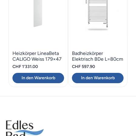
Heizkörper LineaBeta
Badheizkörper
CALIGO Weiss 179×47
Elektrisch BDe L=80cm
x B=60cm in weiss
CHF
1'331.00
CHF
597.90
In den Warenkorb
In den Warenkorb