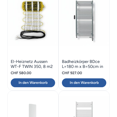
El-Heiznetz Aussen
Badheizkörper BDce
WT-F TWIN 350, 8 m2
L=180 m x B=50cm in
chrom
CHF
580.00
CHF
927.00
In den Warenkorb
In den Warenkorb