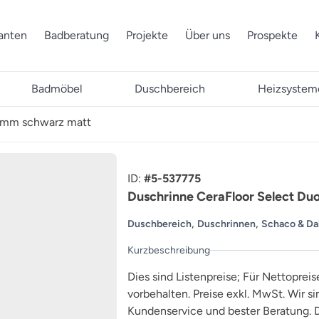
ranten
Badberatung
Projekte
Über uns
Prospekte
Badmöbel
Duschbereich
Heizsystem
0 mm schwarz matt
ID:
#5-537775
Duschrinne CeraFloor Select D
,
,
Duschbereich
Duschrinnen
Schaco & Da
Kurzbeschreibung
Dies sind Listenpreise; Für Nettopreis
vorbehalten. Preise exkl. MwSt. Wir s
Kundenservice und bester Beratung. D