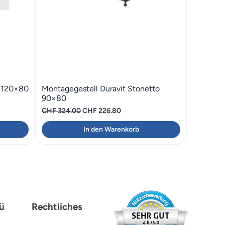
o 120×80
Montagegestell Duravit Stonetto
90×80
r
Ursprünglicher
Aktueller
CHF
324.00
CHF
226.80
Preis
Preis
In den Warenkorb
war:
ist:
.00.
CHF 324.00
CHF 226.80.
ü
Rechtliches