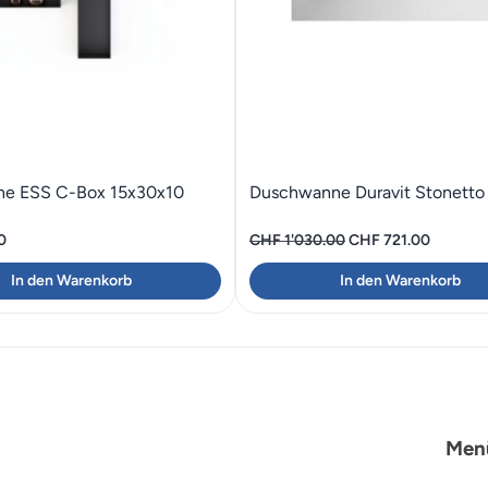
he ESS C-Box 15x30x10
Duschwanne Duravit Stonett
Ursprünglicher
Aktuelle
0
CHF
1'030.00
CHF
721.00
Preis
Preis
In den Warenkorb
In den Warenkorb
war:
ist:
CHF 1'030.00
CHF 721
Men