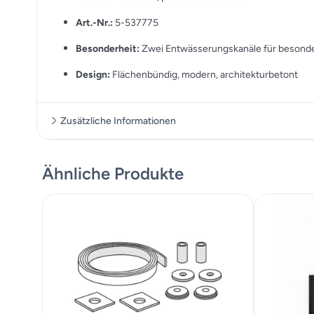
Art.-Nr.:
5-537775
Besonderheit:
Zwei Entwässerungskanäle für besonde
Design:
Flächenbündig, modern, architekturbetont
Zusätzliche Informationen
Ähnliche Produkte
Zusätzliche Informationen
Maße
2000 cm