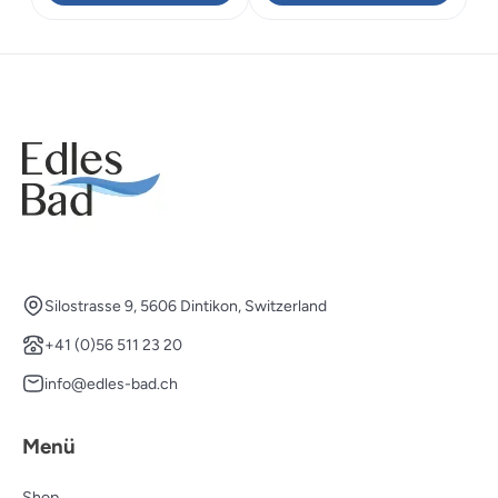
CHF 335.00
CHF 234.50.
CHF 1'116.00
CHF 781
Silostrasse 9, 5606 Dintikon, Switzerland
+41 (0)56 511 23 20
info@edles-bad.ch
Menü
Shop