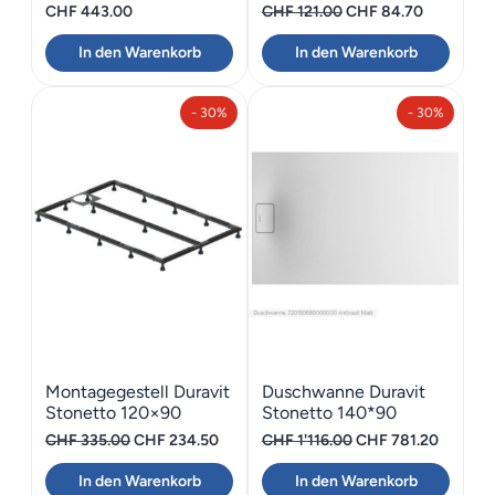
Ursprünglicher
Aktueller
CHF
443.00
CHF
121.00
CHF
84.70
Preis
Preis
In den Warenkorb
In den Warenkorb
war:
ist:
CHF 121.00
CHF 84.70
- 30%
- 30%
Montagegestell Duravit
Duschwanne Duravit
Stonetto 120×90
Stonetto 140*90
Ursprünglicher
Aktueller
Ursprünglicher
Aktuelle
CHF
335.00
CHF
234.50
CHF
1'116.00
CHF
781.20
Preis
Preis
Preis
Preis
In den Warenkorb
In den Warenkorb
war:
ist:
war:
ist: