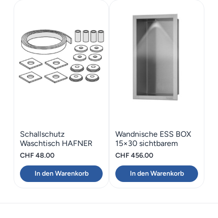
Schallschutz
Wandnische ESS BOX
Waschtisch HAFNER
15×30 sichtbarem
Gummiband 160
Rahmen
CHF
48.00
CHF
456.00
In den Warenkorb
In den Warenkorb