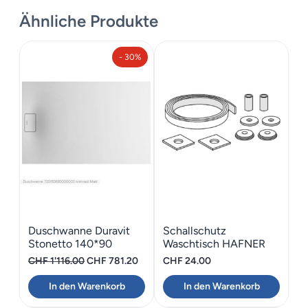
Ähnliche Produkte
- 30%
Duschwanne Duravit
Schallschutz
Stonetto 140*90
Waschtisch HAFNER
Gummiband 80
Ursprünglicher
Aktueller
CHF
1'116.00
CHF
781.20
CHF
24.00
Preis
Preis
In den Warenkorb
In den Warenkorb
war:
ist:
CHF 1'116.00
CHF 781.20.