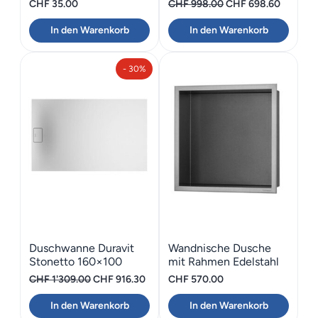
Ursprünglicher
Aktuelle
CHF
35.00
CHF
998.00
CHF
698.60
Preis
Preis
In den Warenkorb
In den Warenkorb
war:
ist:
CHF 998.00
CHF 698
- 30%
Duschwanne Duravit
Wandnische Dusche
Stonetto 160×100
mit Rahmen Edelstahl
ESS BOX B= 30 cm
Ursprünglicher
Aktueller
CHF
1'309.00
CHF
916.30
CHF
570.00
Preis
Preis
In den Warenkorb
In den Warenkorb
war:
ist: