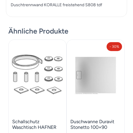
Duschtrennwand KORALLE freistehend S808 tdf
Ähnliche Produkte
- 30%
Schallschutz
Duschwanne Duravit
Waschtisch HAFNER
Stonetto 100×90
Gummiband 110