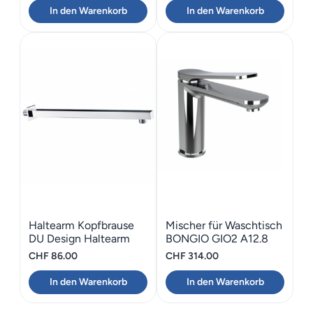
In den Warenkorb
In den Warenkorb
Haltearm Kopfbrause
Mischer für Waschtisch
DU Design Haltearm
BONGIO GIO2 A12.8
Eckig
Schwarz matt
CHF
86.00
CHF
314.00
In den Warenkorb
In den Warenkorb