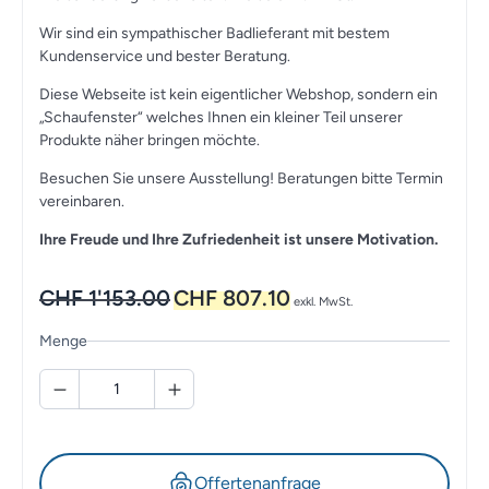
Wir sind ein sympathischer Badlieferant mit bestem
Kundenservice und bester Beratung.
Diese Webseite ist kein eigentlicher Webshop, sondern ein
„Schaufenster“ welches Ihnen ein kleiner Teil unserer
Produkte näher bringen möchte.
Besuchen Sie unsere Ausstellung! Beratungen bitte Termin
vereinbaren.
Ihre Freude und Ihre Zufriedenheit ist unsere Motivation.
Ursprünglicher
Aktueller
CHF
1'153.00
CHF
807.10
exkl. MwSt.
Preis
Preis
war:
ist:
Menge
CHF 1'153.00
CHF 807.10.
Offertenanfrage