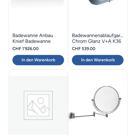
Badewanne Anbau
Badewannenablaufgarnitur
Knief Badewanne
Chrom Glanz V+A K36
„WALL“ 180×80
CHF
1'926.00
CHF
539.00
In den Warenkorb
In den Warenkorb