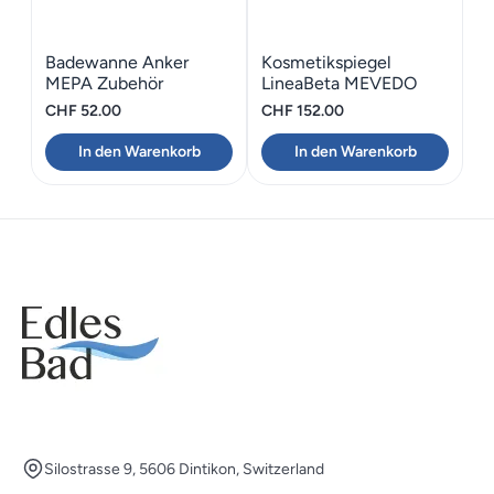
Badewanne Anker
Kosmetikspiegel
MEPA Zubehör
LineaBeta MEVEDO
Duschtasse
CHF
52.00
CHF
152.00
In den Warenkorb
In den Warenkorb
Silostrasse 9, 5606 Dintikon, Switzerland