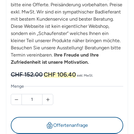
bitte eine Offerte. Preisänderung vorbehalten. Preise
exkl. MwSt. Wir sind ein sympathischer Badlieferant
mit bestem Kundenservice und bester Beratung.
Diese Webseite ist kein eigentlicher Webshop,
sondern ein „Schaufenster“ welches Ihnen ein
kleiner Teil unserer Produkte näher bringen möchte.
Besuchen Sie unsere Ausstellung! Beratungen bitte
Termin vereinbaren.
Ihre Freude und Ihre
Zufriedenheit ist unsere Motivation.
Ursprünglicher
Aktueller
CHF
152.00
CHF
106.40
exkl. MwSt.
Preis
Preis
war:
ist:
Menge
CHF 152.00
CHF 106.40.
Offertenanfrage