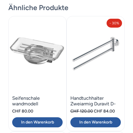
Datenblatt
Ähnliche Produkte
Montageanleitung
- 30%
Seifenschale
Handtuchhalter
wandmodell
Zweiarmig Duravit D-
Bodenschatz Chic 14
Code
Ursprünglicher
Aktueller
CHF
80.00
CHF
120.00
CHF
84.00
Preis
Preis
In den Warenkorb
In den Warenkorb
war:
ist:
CHF 120.00
CHF 84.0