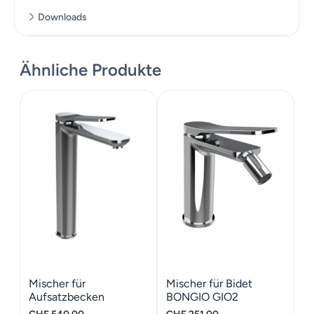
Downloads
Massskizze
Ähnliche Produkte
Mischer für
Mischer für Bidet
Aufsatzbecken
BONGIO GIO2
Schwarz matt BONGIO