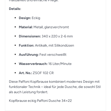
Haltbarkeit und einfache Pflege.
Details:
Design:
Eckig
Material:
Metall, glanzverchromt
Dimensionen:
340 x 220 x 2-6 mm
Funktion:
Antikalk, mit Silikondüsen
Ausführung:
Fest verschweißt
Wasserverbrauch:
16 Liter/Minute
Art. No.:
ZSOF 102 CR
Diese Paffoni Kopfbrause kombiniert modernes Design mit
funktionaler Technik – ideal für jede Dusche, die sowohl Stil
als auch Leistung fordert.
Kopfbrause eckig Paffoni Dusche 34×22