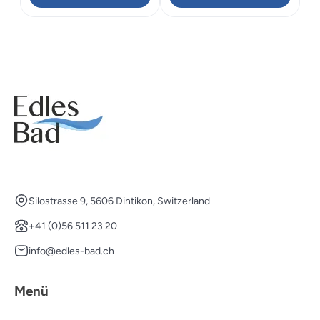
CHF 227.00
CHF 158.
Silostrasse 9, 5606 Dintikon, Switzerland
+41 (0)56 511 23 20
info@edles-bad.ch
Menü