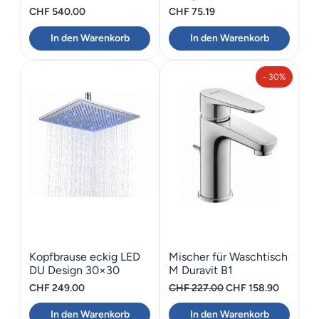
Schwarz matt BONGIO
CHF
540.00
CHF
75.19
GIO2
In den Warenkorb
In den Warenkorb
- 30%
Kopfbrause eckig LED
Mischer für Waschtisch
DU Design 30×30
M Duravit B1
Ursprünglicher
Aktuelle
CHF
249.00
CHF
227.00
CHF
158.90
Preis
Preis
In den Warenkorb
In den Warenkorb
war:
ist: