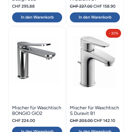
Ursprünglicher
Aktuelle
CHF
295.88
CHF
227.00
CHF
158.90
Preis
Preis
In den Warenkorb
In den Warenkorb
war:
ist:
CHF 227.00
CHF 158.
- 30%
Mischer für Waschtisch
Mischer für Waschtisch
BONGIO GIO2
S Duravit B1
Ursprünglicher
Aktueller
CHF
224.00
CHF
203.00
CHF
142.10
Preis
Preis
In den Warenkorb
In den Warenkorb