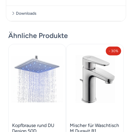
Downloads
Datenblatt
Ähnliche Produkte
Montageanleitung
Bilder Katalog
- 30%
Kopfbrause rund DU
Mischer für Waschtisch
Design 50D
M Duravit B1