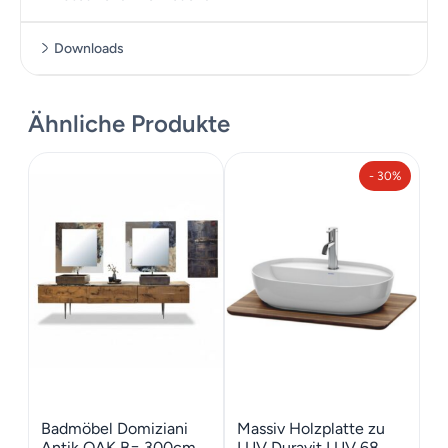
Downloads
Zusätzliche Informationen
Datenblatt
Ähnliche Produkte
Maße
138.8 cm
- 30%
Badmöbel Domiziani
Massiv Holzplatte zu
Antik OAK B= 300cm
LUV Duravit LUV 68