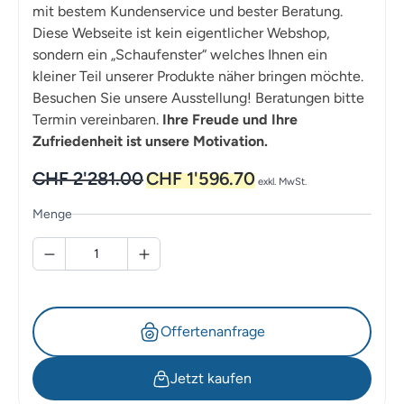
mit bestem Kundenservice und bester Beratung.
Diese Webseite ist kein eigentlicher Webshop,
sondern ein „Schaufenster“ welches Ihnen ein
kleiner Teil unserer Produkte näher bringen möchte.
Besuchen Sie unsere Ausstellung! Beratungen bitte
Termin vereinbaren.
Ihre Freude und Ihre
Zufriedenheit ist unsere Motivation.
Ursprünglicher
Aktueller
CHF
2'281.00
CHF
1'596.70
exkl. MwSt.
Preis
Preis
war:
ist:
Menge
CHF 2'281.00
CHF 1'596.70.
Offertenanfrage
Jetzt kaufen