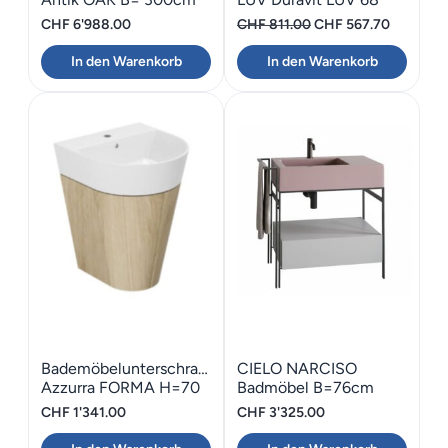
Ursprünglicher
Aktueller
CHF
6'988.00
CHF
811.00
CHF
567.70
Preis
Preis
In den Warenkorb
In den Warenkorb
war:
ist:
CHF 811.00
CHF 567.
Bademöbelunterschrank
CIELO NARCISO
Azzurra FORMA H=70
Badmöbel B=76cm
Türe
CHF
1'341.00
CHF
3'325.00