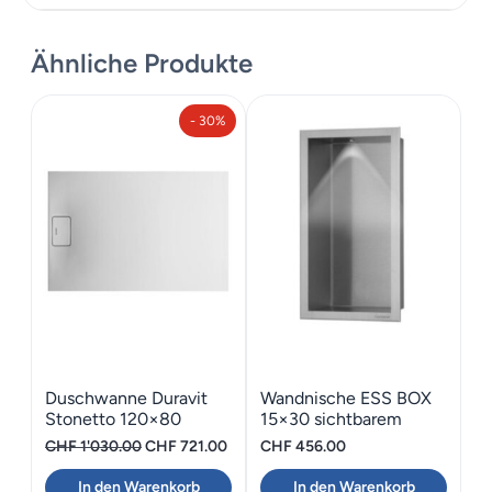
Ähnliche Produkte
Zusätzliche Informationen
- 30%
Maße
120 × 200 cm
Duschwanne Duravit
Wandnische ESS BOX
Stonetto 120×80
15×30 sichtbarem
Rahmen
Ursprünglicher
Aktueller
CHF
1'030.00
CHF
721.00
CHF
456.00
Preis
Preis
In den Warenkorb
In den Warenkorb
war:
ist: