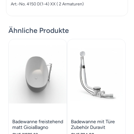
Art.-No. 4150 D(1-4) XX ( 2 Armaturen)
Ähnliche Produkte
Badewanne freistehend
Badewanne mit Türe
matt GioiaBagno
Zubehör Duravit
Wanne Carmen-165
Shower + Bath