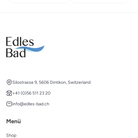
CHF 335.00
CHF 234.50.
CHF 335.00
CHF 234
Silostrasse 9, 5606 Dintikon, Switzerland
+41 (0)56 511 23 20
info@edles-bad.ch
Menü
Shop