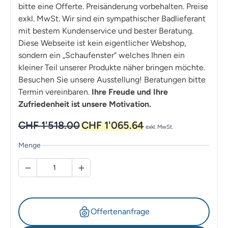
bitte eine Offerte. Preisänderung vorbehalten. Preise
exkl. MwSt. Wir sind ein sympathischer Badlieferant
mit bestem Kundenservice und bester Beratung.
Diese Webseite ist kein eigentlicher Webshop,
sondern ein „Schaufenster“ welches Ihnen ein
kleiner Teil unserer Produkte näher bringen möchte.
Besuchen Sie unsere Ausstellung! Beratungen bitte
Termin vereinbaren.
Ihre Freude und Ihre
Zufriedenheit ist unsere Motivation.
Ursprünglicher
Aktueller
CHF
1'518.00
CHF
1'065.64
exkl. MwSt.
Preis
Preis
war:
ist:
Menge
CHF 1'518.00
CHF 1'065.64.
Offertenanfrage