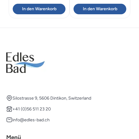
Preis
Preis
Preis
Preis
In den Warenkorb
In den Warenkorb
war:
ist:
war:
ist:
CHF 3'212.00
CHF 2'254.82.
CHF 2'448.00
CHF 1'718.50.
Silostrasse 9, 5606 Dintikon, Switzerland
+41 (0)56 511 23 20
info@edles-bad.ch
Menü