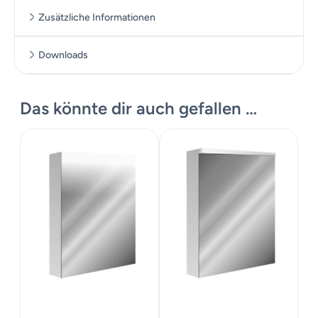
Zusätzliche Informationen
Downloads
Zusätzliche Informationen
Massskizze
Das könnte dir auch gefallen …
Datenblatt
Maße
60 × 70 cm
Produkte Katalog