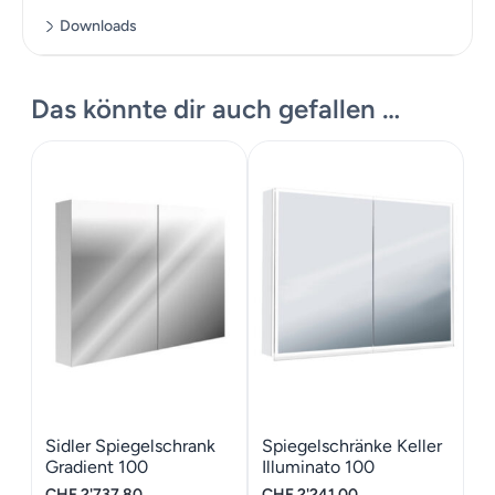
Downloads
Zusätzliche Informationen
Datenblatt
Das könnte dir auch gefallen …
Massskizze
Maße
100 × 70 cm
Produkte Katalog
Sidler Spiegelschrank
Spiegelschränke Keller
Gradient 100
Illuminato 100
CHF
2'737.80
CHF
2'241.00