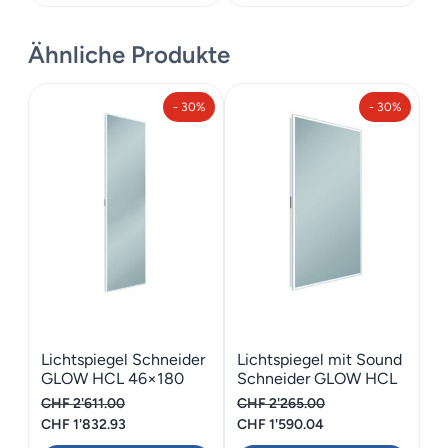
Ähnliche Produkte
- 30%
- 30%
Lichtspiegel Schneider
Lichtspiegel mit Sound
GLOW HCL 46×180
Schneider GLOW HCL
46×90
CHF
2'611.00
CHF
2'265.00
Ursprünglicher
Aktueller
Ursprünglicher
Aktueller
CHF
1'832.93
CHF
1'590.04
Preis
Preis
Preis
Preis