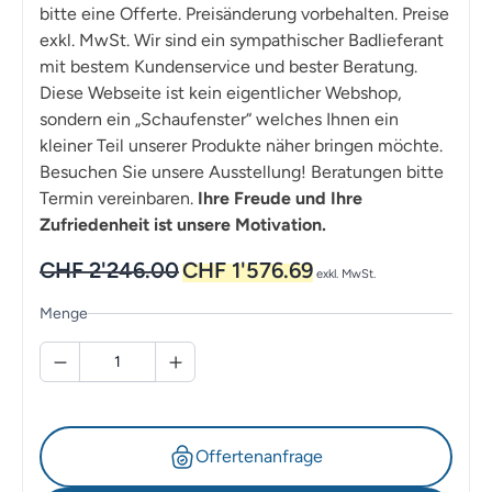
bitte eine Offerte. Preisänderung vorbehalten. Preise
exkl. MwSt. Wir sind ein sympathischer Badlieferant
mit bestem Kundenservice und bester Beratung.
Diese Webseite ist kein eigentlicher Webshop,
sondern ein „Schaufenster“ welches Ihnen ein
kleiner Teil unserer Produkte näher bringen möchte.
Besuchen Sie unsere Ausstellung! Beratungen bitte
Termin vereinbaren.
Ihre Freude und Ihre
Zufriedenheit ist unsere Motivation.
Ursprünglicher
Aktueller
CHF
2'246.00
CHF
1'576.69
exkl. MwSt.
Preis
Preis
war:
ist:
Menge
CHF 2'246.00
CHF 1'576.69.
Offertenanfrage