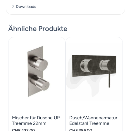
Downloads
Massskizze
Ähnliche Produkte
Montageanleitung
Mischer für Dusche UP
Dusch/Wannenarmatur
Treemme 22mm
Edelstahl Treemme
Edelstahl
40mm
CHF
432.00
CHF
386.00