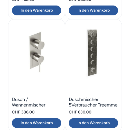
In den Warenkorb
In den Warenkorb
Dusch /
Duschmischer
Wannenmischer
5Verbraucher Treemme
Edelstahl UP 40mm
22mm
CHF
386.00
CHF
630.00
In den Warenkorb
In den Warenkorb