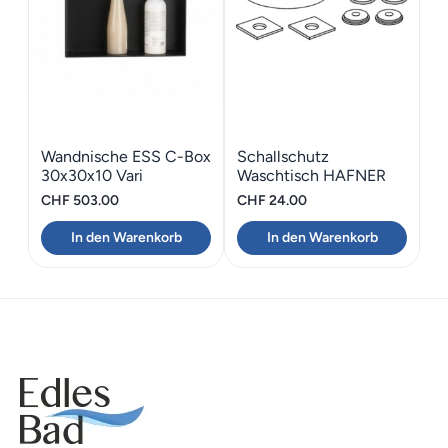
Wandnische ESS C-Box
Schallschutz
30x30x10 Vari
Waschtisch HAFNER
Gummiband 80
CHF
503.00
CHF
24.00
In den Warenkorb
In den Warenkorb