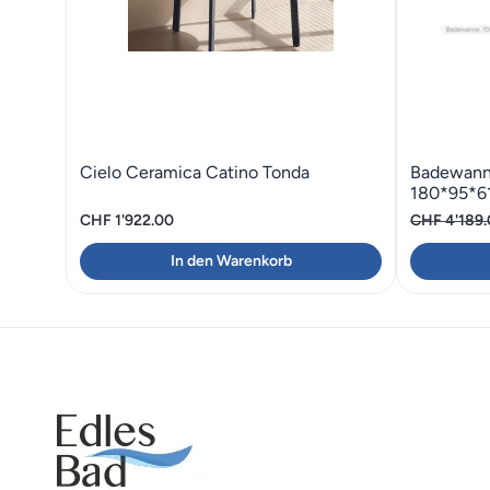
Cielo Ceramica Catino Tonda
Badewann
180*95*6
CHF
1'922.00
CHF
4'189
In den Warenkorb