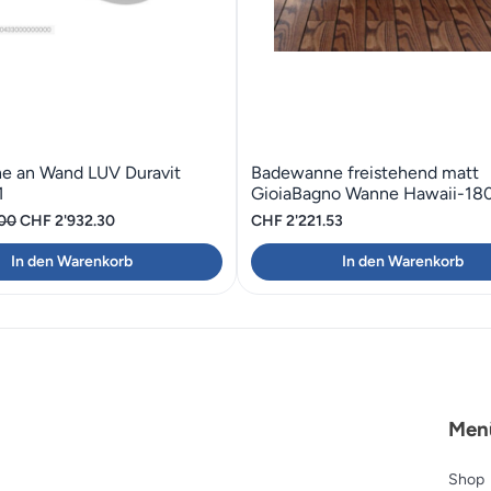
e an Wand LUV Duravit
Badewanne freistehend matt
1
GioiaBagno Wanne Hawaii-18
Ursprünglicher
Aktueller
.00
CHF
2'932.30
CHF
2'221.53
Preis
Preis
In den Warenkorb
In den Warenkorb
war:
ist:
CHF 4'189.00
CHF 2'932.30.
Men
Shop