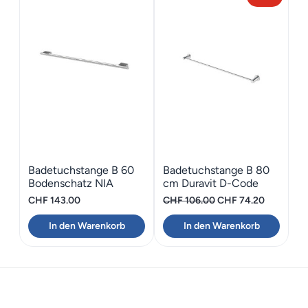
Badetuchstange B 60
Badetuchstange B 80
Bodenschatz NIA
cm Duravit D-Code
Ursprünglicher
Aktueller
CHF
143.00
CHF
106.00
CHF
74.20
Preis
Preis
In den Warenkorb
In den Warenkorb
war:
ist:
CHF 106.00
CHF 74.2