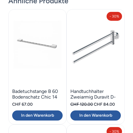
Ähnliche Produkte
Bilder Katalog
Maße
14.3 cm
- 30%
Badetuchstange B 60
Handtuchhalter
Bodenschatz Chic 14
Zweiarmig Duravit D-
Code
Ursprünglicher
Aktueller
CHF
67.00
CHF
120.00
CHF
84.00
Preis
Preis
In den Warenkorb
In den Warenkorb
war:
ist:
CHF 120.00
CHF 84.0
- 30%