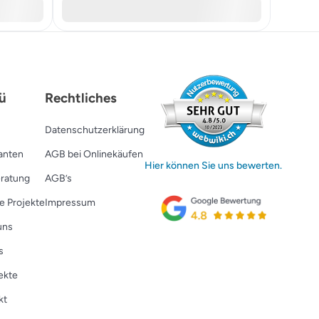
ü
Rechtliches
Datenschutzerklärung
ranten
AGB bei Onlinekäufen
Hier können Sie uns bewerten.
ratung
AGB’s
e Projekte
Impressum
uns
s
ekte
kt