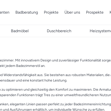
ranten
Badberatung
Projekte
Über uns
Prospekte
Badmöbel
Duschbereich
Heizsystem
mmer. Mit innovativem Design und zuverlässiger Funktionalität sorgen 
fekt jedem Badezimmerstil an.
nd Widerstandsfähigkeit aus. Sie bestehen aus robusten Materialien, die
bensdauer und eine konstant hohe Leistung.
zu optimieren und gleichzeitig den Komfort zu maximieren. Die Armatu
arenden Funktionen trägt Tres zu einer umweltfreundlicheren Nutzung
lanken, eleganten Linien passen perfekt zu jeder Badezimmereinrichtun
 und Ausführungen erhältlich, um individuelle Wünsche zu erfüllen.