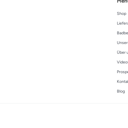
Men
Shop
Liefe
Badbe
Unser
Über 
Video
Prosp
Konta
Blog