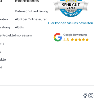
ü
Rechtliches
Datenschutzerklärung
ranten
AGB bei Onlinekäufen
Hier können Sie uns bewerten.
ratung
AGB’s
e Projekte
Impressum
uns
s
ekte
kt