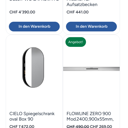
Aufsatzbecken
Treemme 40mm
CHF
4'390.00
CHF
441.00
Edelstahl
In den Warenkorb
In den Warenkorb
Angebot!
CIELO Spiegelschrank
FLOWLINE ZERO 900
oval Box 90
Mod.2400,900x55mm,
Edelstahl gebürstet
Ursprünglicher
Aktuelle
CHF
1'472.00
CHF
490.00
CHF
269.00