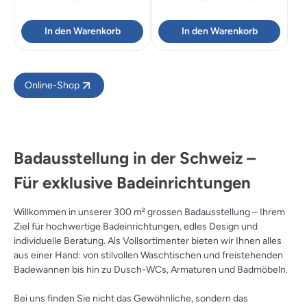
Preis
Preis
war:
ist:
In den Warenkorb
In den Warenkorb
CHF 490.00
CHF 269
Online-Shop
Badausstellung in der Schweiz –
Für exklusive Badeinrichtungen
Willkommen in unserer 300 m² grossen Badausstellung – Ihrem
Ziel für hochwertige Badeinrichtungen, edles Design und
individuelle Beratung. Als Vollsortimenter bieten wir Ihnen alles
aus einer Hand: von stilvollen Waschtischen und freistehenden
Badewannen bis hin zu Dusch-WCs, Armaturen und Badmöbeln.
Bei uns finden Sie nicht das Gewöhnliche, sondern das