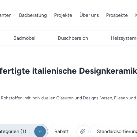
ranten
Badberatung
Projekte
Über uns
Prospekte
Badmöbel
Duschbereich
Heizsystem
rtigte italienische Designkerami
ohstoffen, mit individuellen Glasuren und Designs. Vasen, Fliesen und
tegorien (1)
Rabatt
Standardsortierun