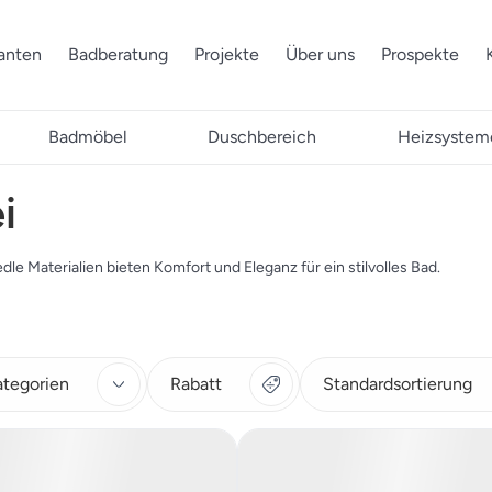
ranten
Badberatung
Projekte
Über uns
Prospekte
Badmöbel
Duschbereich
Heizsystem
i
dle Materialien bieten Komfort und Eleganz für ein stilvolles Bad.
ategorien
Rabatt
Standardsortierung