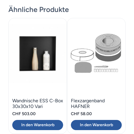
Ähnliche Produkte
Zusätzliche Informationen
Maße
900 cm
Wandnische ESS C-Box
Flexzargenband
30x30x10 Vari
HAFNER
Flexzargenband
CHF
503.00
CHF
58.00
In den Warenkorb
In den Warenkorb