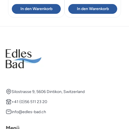
Preis
Preis
Preis
Preis
In den Warenkorb
In den Warenkorb
war:
ist:
war:
ist:
CHF 335.00
CHF 234.50.
CHF 324.00
CHF 226
Silostrasse 9, 5606 Dintikon, Switzerland
+41 (0)56 511 23 20
info@edles-bad.ch
Menü