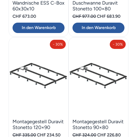
Wandnische ESS C-Box
Duschwanne Duravit
60x30x10
Stonetto 100×80
Ursprünglicher
Aktuelle
CHF
673.00
CHF
977.00
CHF
683.90
Preis
Preis
In den Warenkorb
In den Warenkorb
war:
ist:
CHF 977.00
CHF 683
- 30%
- 30%
Montagegestell Duravit
Montagegestell Duravit
Stonetto 120×90
Stonetto 90×80
Ursprünglicher
Aktueller
Ursprünglicher
Aktuelle
CHF
335.00
CHF
234.50
CHF
324.00
CHF
226.80