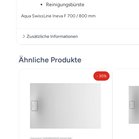
Reinigungsbürste
Aqua SwissLine Ineva F 700 / 800 mm
Zusätzliche Informationen
Ähnliche Produkte
Zusätzliche Informationen
- 30%
Maße
700 cm