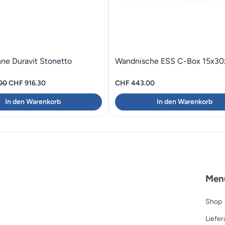
e Duravit Stonetto
Wandnische ESS C-Box 15x30
Ursprünglicher
Aktueller
00
CHF
916.30
CHF
443.00
Preis
Preis
In den Warenkorb
In den Warenkorb
war:
ist:
CHF 1'309.00
CHF 916.30.
Men
Shop
Liefe