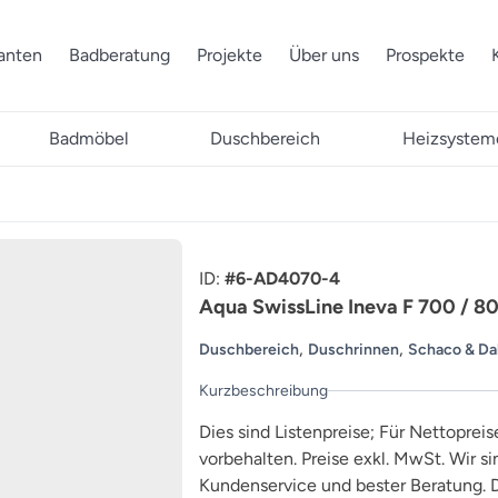
ranten
Badberatung
Projekte
Über uns
Prospekte
Badmöbel
Duschbereich
Heizsystem
ID:
#6-AD4070-4
Aqua SwissLine Ineva F 700 / 
,
,
Duschbereich
Duschrinnen
Schaco & Da
Kurzbeschreibung
Dies sind Listenpreise; Für Nettopreis
vorbehalten. Preise exkl. MwSt. Wir s
Kundenservice und bester Beratung. D