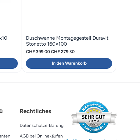
x10
Duschwanne Montagegestell Duravit
Stonetto 160×100
Ursprünglicher
Aktueller
CHF
399.00
CHF
279.30
Preis
Preis
In den Warenkorb
war:
ist:
CHF 399.00
CHF 279.30.
ü
Rechtliches
Datenschutzerklärung
ranten
AGB bei Onlinekäufen