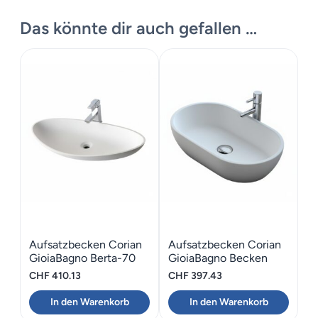
Massskizze
Das könnte dir auch gefallen …
Maße
54 × 14 cm
Aufsatzbecken Corian
Aufsatzbecken Corian
GioiaBagno Berta-70
GioiaBagno Becken
Naomi-66
CHF
410.13
CHF
397.43
In den Warenkorb
In den Warenkorb