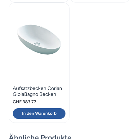
Aufsatzbecken Corian
GioiaBagno Becken
Maui-60
CHF
383.77
In den Warenkorb
Ähnliche Produkte