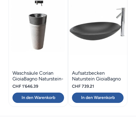
Waschsäule Corian
Aufsatzbecken
GioiaBagno Naturstein-
Naturstein GioiaBagno
Waschsäule
Nero Assoluto 55
CHF
1'646.39
CHF
739.21
In den Warenkorb
In den Warenkorb