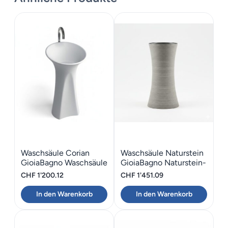
Waschsäule Corian
Waschsäule Naturstein
GioiaBagno Waschsäule
GioiaBagno Naturstein-
Steinguss 2007
Waschsäule
CHF
1'200.12
CHF
1'451.09
In den Warenkorb
In den Warenkorb