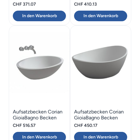
Venus-52
CHF
371.07
CHF
410.13
In den Warenkorb
In den Warenkorb
Aufsatzbecken Corian
Aufsatzbecken Corian
GioiaBagno Becken
GioiaBagno Becken
Lilly-57
Ruby-54
CHF
516.57
CHF
450.17
In den Warenkorb
In den Warenkorb