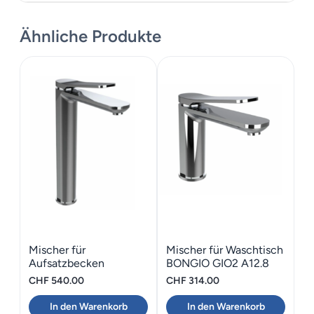
Datenblatt
Ähnliche Produkte
Montageanleitung
Mischer für
Mischer für Waschtisch
Aufsatzbecken
BONGIO GIO2 A12.8
Schwarz matt BONGIO
Schwarz matt
CHF
540.00
CHF
314.00
GIO2
In den Warenkorb
In den Warenkorb