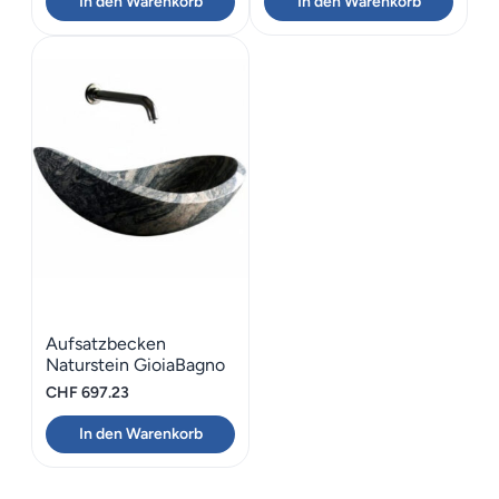
In den Warenkorb
In den Warenkorb
Aufsatzbecken
Naturstein GioiaBagno
Juparana 60×34
CHF
697.23
In den Warenkorb