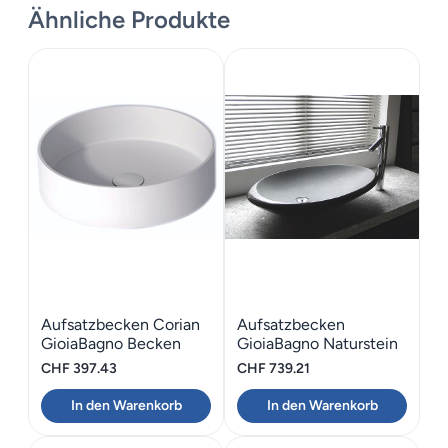
Ähnliche Produkte
Aufsatzbecken Corian
Aufsatzbecken
GioiaBagno Becken
GioiaBagno Naturstein
Nora-42
Nero Assoluto 55
CHF
397.43
CHF
739.21
In den Warenkorb
In den Warenkorb