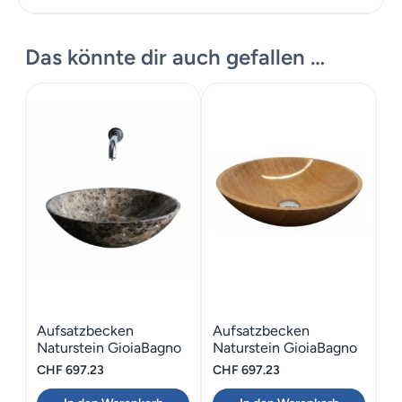
Zusätzliche Informationen
Massskizze
Das könnte dir auch gefallen …
Maße
13.5 cm
Aufsatzbecken
Aufsatzbecken
Naturstein GioiaBagno
Naturstein GioiaBagno
Dark Emperador
Wooden Yellow
CHF
697.23
CHF
697.23