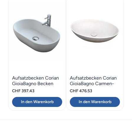
Aufsatzbecken Corian
Aufsatzbecken Corian
GioiaBagno Becken
GioiaBagno Carmen-
Naomi-66
48-SLIM
CHF
397.43
CHF
476.53
In den Warenkorb
In den Warenkorb