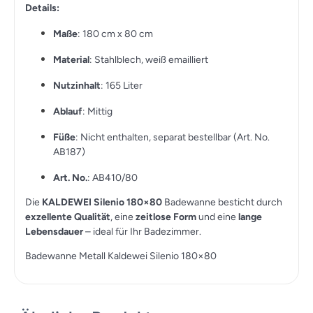
Details:
Maße
: 180 cm x 80 cm
Material
: Stahlblech, weiß emailliert
Nutzinhalt
: 165 Liter
Ablauf
: Mittig
Füße
: Nicht enthalten, separat bestellbar (Art. No.
AB187)
Art. No.
: AB410/80
Die
KALDEWEI Silenio 180×80
Badewanne besticht durch
exzellente Qualität
, eine
zeitlose Form
und eine
lange
Lebensdauer
– ideal für Ihr Badezimmer.
Badewanne Metall Kaldewei Silenio 180×80