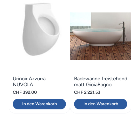
Urinoir Azzurra
Badewanne freistehend
NUVOLA
matt GioiaBagno
Wanne Hawaii-180
CHF
392.00
CHF
2'221.53
In den Warenkorb
In den Warenkorb