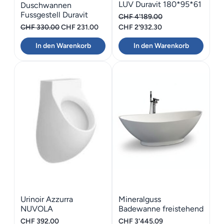
LUV Duravit 180*95*61
Duschwannen
Fussgestell Duravit
CHF
4'189.00
Stonetto 100×80
Ursprünglicher
Aktueller
Ursprünglicher
Aktueller
CHF
330.00
CHF
231.00
CHF
2'932.30
Preis
Preis
Preis
Preis
In den Warenkorb
In den Warenkorb
war:
ist:
war:
ist:
CHF 330.00
CHF 231.00.
CHF 4'189.00
CHF 2'932.30.
Urinoir Azzurra
Mineralguss
NUVOLA
Badewanne freistehend
Bijou-188 GioiaBagno
CHF
392.00
CHF
3'445.09