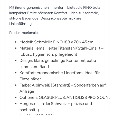
Mit ihrer ergonomischen Innenform bietet die
FINO
trotz
kompakter Breite höchsten Komfort – ideal für schmale,
stilvolle Bäder oder Designkonzepte mit klarer
Linienführung.
Produktmerkmale:
Modell:
Schmidlin FINO 188 × 70 × 45 cm
Material:
emaillierter Titanstahl (Stahl‑Email) –
robust, hygienisch, pflegeleicht
Design:
klare, geradlinige Kontur mit extra
schmalem Rand
Komfort:
ergonomische Liegeform, ideal für
Einzelbäder
Farbe:
Alpinweiß (Standard) + Sonderfarben auf
Anfrage
Optionen:
GLASUR PLUS
,
ANTIGLISS PRO
,
SOUNDB
Hergestellt in der Schweiz
– präzise und
nachhaltig