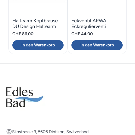
Haltearm Kopfbrause
Eckventil ARWA
DU Design Haltearm
Eckregulierventil
Eckig
CHF
86.00
CHF
44.00
In den Warenkorb
In den Warenkorb
Silostrasse 9, 5606 Dintikon, Switzerland