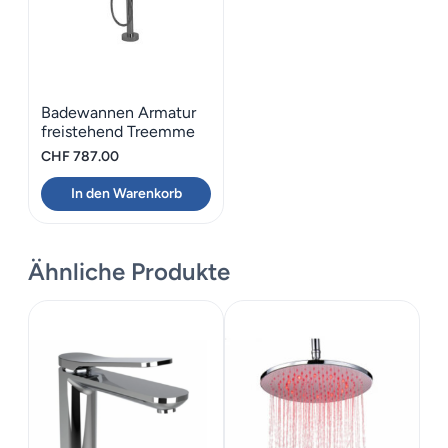
Badewannen Armatur
freistehend Treemme
X-Change A= 15cm
CHF
787.00
In den Warenkorb
Ähnliche Produkte