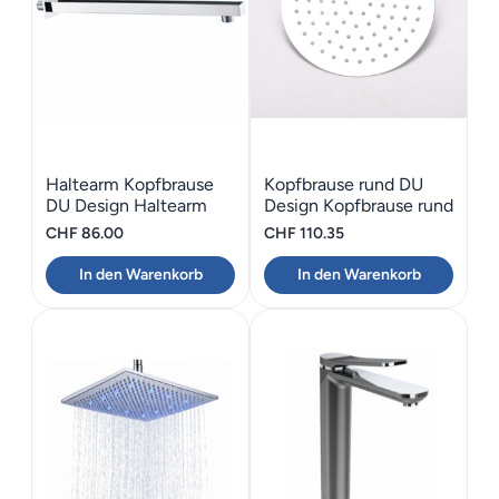
Haltearm Kopfbrause
Kopfbrause rund DU
DU Design Haltearm
Design Kopfbrause rund
Eckig
CHF
86.00
CHF
110.35
In den Warenkorb
In den Warenkorb