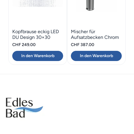
Kopfbrause eckig LED
Mischer für
DU Design 30×30
Aufsatzbecken Chrom
BONGIO GIO2
CHF
249.00
CHF
387.00
In den Warenkorb
In den Warenkorb