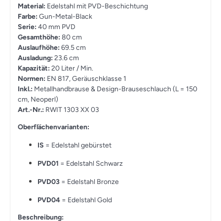
Material:
Edelstahl mit PVD-Beschichtung
Farbe:
Gun-Metal-Black
Serie:
40 mm PVD
Gesamthöhe:
80 cm
Auslaufhöhe:
69.5 cm
Ausladung:
23.6 cm
Kapazität:
20 Liter / Min.
Normen:
EN 817, Geräuschklasse 1
Inkl.:
Metallhandbrause & Design-Brauseschlauch (L = 150
cm, Neoperl)
Art.-Nr.:
RWIT 1303 XX 03
Oberflächenvarianten:
IS
= Edelstahl gebürstet
PVD01
= Edelstahl Schwarz
PVD03
= Edelstahl Bronze
PVD04
= Edelstahl Gold
Beschreibung: