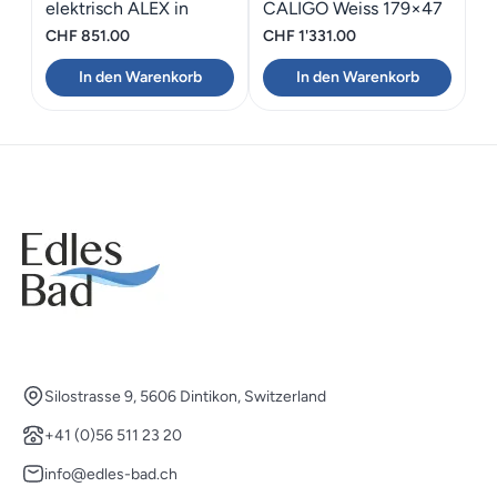
elektrisch ALEX in
CALIGO Weiss 179×47
Chrom, L=114 cm x
CHF
851.00
CHF
1'331.00
40cm
In den Warenkorb
In den Warenkorb
Silostrasse 9, 5606 Dintikon, Switzerland
+41 (0)56 511 23 20
info@edles-bad.ch