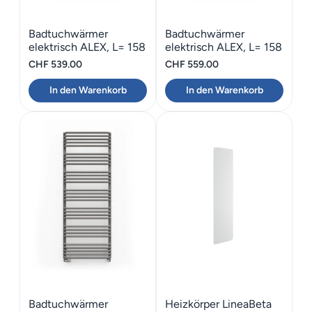
Badtuchwärmer
Badtuchwärmer
elektrisch ALEX, L= 158
elektrisch ALEX, L= 158
cm x 50 cm
cm x 60 cm
CHF
539.00
CHF
559.00
In den Warenkorb
In den Warenkorb
Badtuchwärmer
Heizkörper LineaBeta