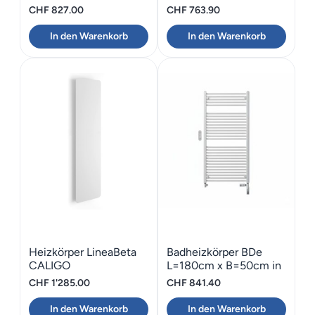
chrom
weiss
CHF
827.00
CHF
763.90
In den Warenkorb
In den Warenkorb
Heizkörper LineaBeta
Badheizkörper BDe
CALIGO
L=180cm x B=50cm in
weiss
CHF
1'285.00
CHF
841.40
In den Warenkorb
In den Warenkorb