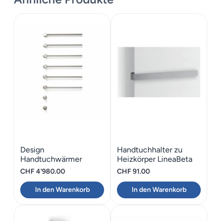
Design
Handtuchhalter zu
Handtuchwärmer
Heizkörper LineaBeta
Unterputz Montage
CALIGO 57
CHF
4'980.00
CHF
91.00
Vola 6 Heizstäben
In den Warenkorb
In den Warenkorb