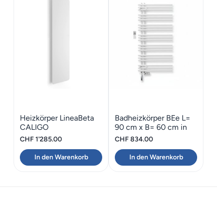
Heizkörper LineaBeta
Badheizkörper BEe L=
CALIGO
90 cm x B= 60 cm in
weiss
CHF
1'285.00
CHF
834.00
In den Warenkorb
In den Warenkorb