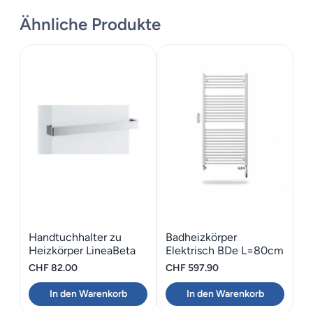
Ähnliche Produkte
Handtuchhalter zu
Badheizkörper
Heizkörper LineaBeta
Elektrisch BDe L=80cm
CALIGO 42.9
x B=60cm in weiss
CHF
82.00
CHF
597.90
In den Warenkorb
In den Warenkorb