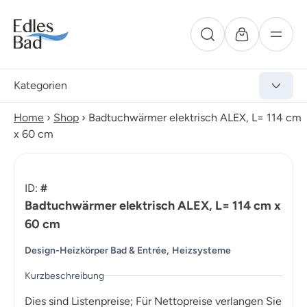
Kategorien
Home
›
Shop
›
Badtuchwärmer elektrisch ALEX, L= 114 cm
x 60 cm
ID:
#
Badtuchwärmer elektrisch ALEX, L= 114 cm x
60 cm
,
Design-Heizkörper Bad & Entrée
Heizsysteme
Kurzbeschreibung
Dies sind Listenpreise; Für Nettopreise verlangen Sie