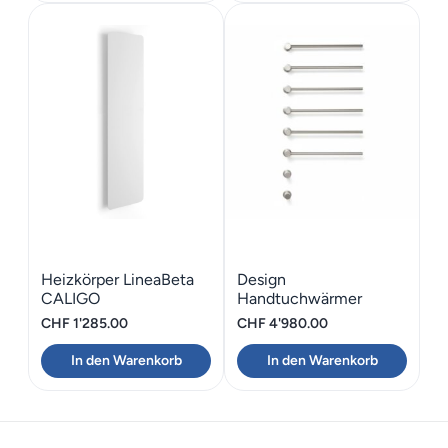
Heizkörper LineaBeta
Design
CALIGO
Handtuchwärmer
Unterputz Montage
CHF
1'285.00
CHF
4'980.00
Vola 6 Heizstäben
In den Warenkorb
In den Warenkorb