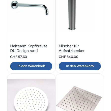
Haltearm Kopfbrause
Mischer für
DU Design rund
Aufsatzbecken
Schwarz matt BONGIO
CHF
57.60
CHF
540.00
GIO2
In den Warenkorb
In den Warenkorb