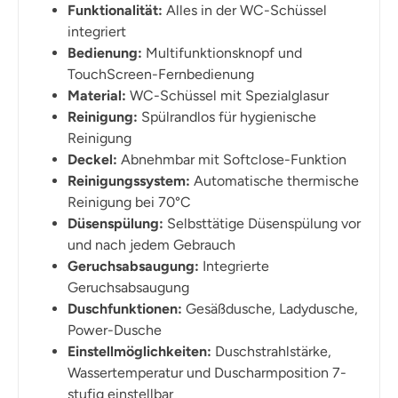
Funktionalität:
Alles in der WC-Schüssel
integriert
Bedienung:
Multifunktionsknopf und
TouchScreen-Fernbedienung
Material:
WC-Schüssel mit Spezialglasur
Reinigung:
Spülrandlos für hygienische
Reinigung
Deckel:
Abnehmbar mit Softclose-Funktion
Reinigungssystem:
Automatische thermische
Reinigung bei 70°C
Düsenspülung:
Selbsttätige Düsenspülung vor
und nach jedem Gebrauch
Geruchsabsaugung:
Integrierte
Geruchsabsaugung
Duschfunktionen:
Gesäßdusche, Ladydusche,
Power-Dusche
Einstellmöglichkeiten:
Duschstrahlstärke,
Wassertemperatur und Duscharmposition 7-
stufig einstellbar