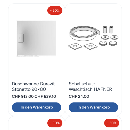
- 30%
Maße
90 cm
Duschwanne Duravit
Schallschutz
Stonetto 90×80
Waschtisch HAFNER
Gummiband 80
Ursprünglicher
Aktueller
CHF
913.00
CHF
639.10
CHF
24.00
Preis
Preis
In den Warenkorb
In den Warenkorb
war:
ist:
CHF 913.00
CHF 639.10.
- 30%
- 30%