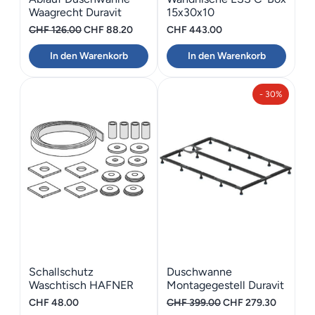
Waagrecht Duravit
15x30x10
Mörtelbett Stonetto
Ursprünglicher
Aktueller
CHF
126.00
CHF
88.20
CHF
443.00
Preis
Preis
In den Warenkorb
In den Warenkorb
war:
ist:
CHF 126.00
CHF 88.20.
- 30%
Schallschutz
Duschwanne
Waschtisch HAFNER
Montagegestell Duravit
Gummiband 160
Stonetto 160×100
Ursprünglicher
Aktuelle
CHF
48.00
CHF
399.00
CHF
279.30