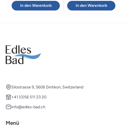
Preis
Preis
In den Warenkorb
In den Warenkorb
war:
ist:
CHF 399.00
CHF 279
Silostrasse 9, 5606 Dintikon, Switzerland
+41 (0)56 511 23 20
info@edles-bad.ch
Menü